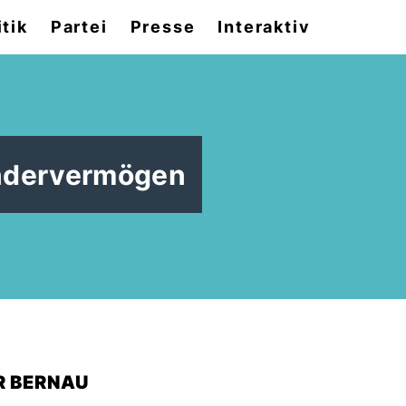
itik
Partei
Presse
Interaktiv
ondervermögen
R BERNAU