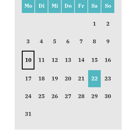
Mo
Di
Mi
Do
Fr
Sa
So
1
2
3
4
5
6
7
8
9
10
11
12
13
14
15
16
17
18
19
20
21
22
23
24
25
26
27
28
29
30
31