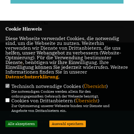
26.06.2025, 15:56 Uhr
Cookie Hinweis
Diese Webseite verwendet Cookies, die notwendig
sind, um die Webseite zu nutzen. Weiterhin
verwenden wir Dienste von Drittanbietern, die uns
helfen, unser Webangebot zu verbessern (Website-
Internetauftritt der
Optmierung). Für die Verwendung bestimmter
CDU Bernau
Dienste, benötigen wir Ihre Einwilligung. Ihre
Einwilligung können Sie jederzeit widerrufen. Weitere
Informationen finden Sie in unserer
Datenschutzerklärung
.
Technisch notwendige Cookies (
Übersicht
)
Die notwendigen Cookies werden allein für den
IMPRESSUM
DATENSCHUTZ
KONTAKT
ordnungsgemäßen Gebrauch der Webseite benötigt.
Cookies von Drittanbietern (
Übersicht
)
Zur Optimierung unserer Webseite binden wir Dienste und
Angebote von Drittanbietern ein.
@2026 CDU Stadtverband Bernau
Alle Rechte vorbehalten.
Alle akzeptieren
Auswahl speichern