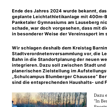
Ende des Jahres 2024 wurde bekannt, dass
geplante Leichtathletikanlage mit 400m-
Panketaler Gymnasiums am Lauseberg nich
schade, war doch vorgesehen, dass mit d
in besonderer Weise der Vereinssport im 
Wir schlagen deshalb dem Kreistag Barni
Stadtverordnetenversammlung vor, die L
Bahn in die Standortplanung der neuen we
integrieren. Dazu soll zwischen Stadt und
planerischen Zielstellung im Aufstellun
Schulcampus Blumberger Chaussee“ Berü
sind die entsprechenden Haushalts- und
Dazu e
"In Be
Sportp