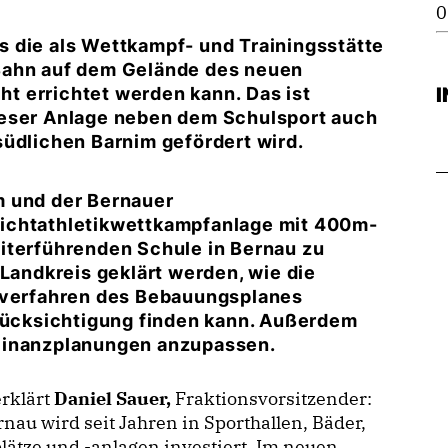
0
 die als Wettkampf- und Trainingsstätte
Bahn auf dem Gelände des neuen
t errichtet werden kann. Das ist
ieser Anlage neben dem Schulsport auch
südlichen Barnim gefördert wird.
m und der Bernauer
eichtathletikwettkampfanlage mit 400m-
iterführenden Schule in Bernau zu
 Landkreis geklärt werden, wie die
gsverfahren des Bebauungsplanes
cksichtigung finden kann. Außerdem
 Finanzplanungen anzupassen.
rklärt
Daniel Sauer,
Fraktionsvorsitzender:
rnau wird seit Jahren in Sporthallen, Bäder,
lätze und -anlagen investiert. Im neuen