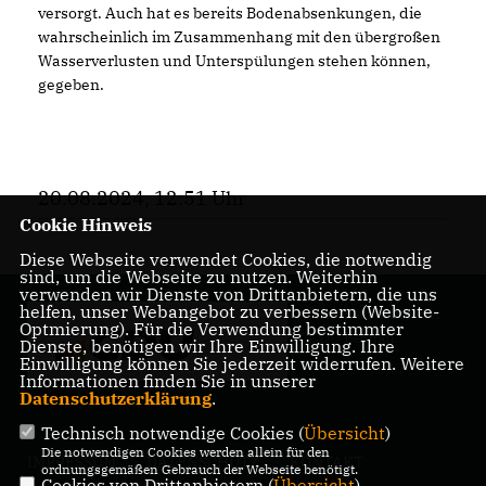
versorgt. Auch hat es bereits Bodenabsenkungen, die
wahrscheinlich im Zusammenhang mit den übergroßen
Wasserverlusten und Unterspülungen stehen können,
gegeben.
20.08.2024, 12:51 Uhr
Cookie Hinweis
Diese Webseite verwendet Cookies, die notwendig
sind, um die Webseite zu nutzen. Weiterhin
verwenden wir Dienste von Drittanbietern, die uns
helfen, unser Webangebot zu verbessern (Website-
Internetauftritt der
Optmierung). Für die Verwendung bestimmter
CDU Bernau
Dienste, benötigen wir Ihre Einwilligung. Ihre
Einwilligung können Sie jederzeit widerrufen. Weitere
Informationen finden Sie in unserer
Datenschutzerklärung
.
Technisch notwendige Cookies (
Übersicht
)
Die notwendigen Cookies werden allein für den
IMPRESSUM
DATENSCHUTZ
KONTAKT
ordnungsgemäßen Gebrauch der Webseite benötigt.
Cookies von Drittanbietern (
Übersicht
)